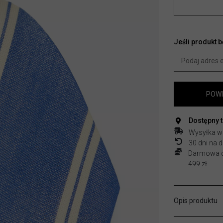
Jeśli produkt 
POWI
Dostępny 
Wysyłka w
30 dni na
Darmowa do
499 zł.
Opis produktu