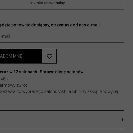
rozmiar uniwersalny
będzie ponownie dostępny, otrzymasz od nas e-mail.
ADOM MNIE
teraz w
12
salonach.
Sprawdź listę salonów
 48h!
 darmowy zwrot
stawa do wybranego salonu Vistula lub przy zakupie powyżej