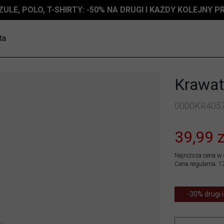
ZULE, POLO, T-SHIRTY: -50% NA DRUGI I KAŻDY KOLEJNY 
ta
Krawat
0000KR405
39,99 z
Najniższa cena w 
Cena regularna: 1
-30% drugi i