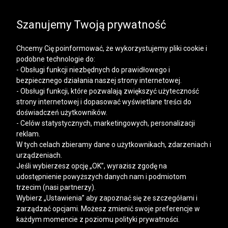
SALE | KOSZULE, POLO, T-SHIRTY: -50% NA DRUGI I
KAŻDY KOLEJNY PRODUKT
Szanujemy Twoją prywatność
Chcemy Cię poinformować, że wykorzystujemy pliki cookie i
podobne technologie do:
- Obsługi funkcji niezbędnych do prawidłowego i
bezpiecznego działania naszej strony internetowej.
Mężczyzna
Kobieta
- Obsługi funkcji, które pozwalają zwiększyć użyteczność
strony internetowej i dopasować wyświetlane treści do
doświadczeń użytkowników.
- Celów statystycznych, marketingowych, personalizacji
reklam.
W tych celach zbieramy dane o użytkownikach, zdarzeniach i
urządzeniach.
Jeśli wybierzesz opcję „OK”, wyrazisz zgodę na
udostępnienie powyższych danych nam i podmiotom
trzecim (nasi partnerzy).
Wybierz „Ustawienia” aby zapoznać się ze szczegółami i
zarządzać opcjami. Możesz zmienić swoje preferencje w
każdym momencie z poziomu polityki prywatności.