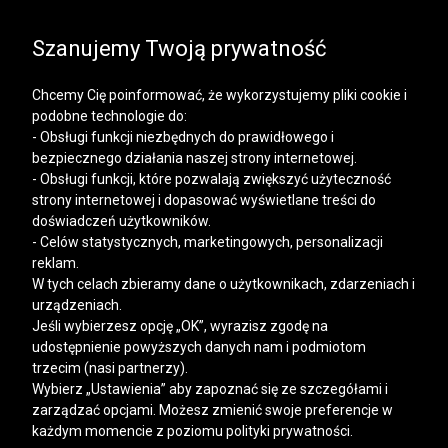
SALE | KOSZULE, POLO, T-SHIRTY: -50% NA DRUGI I
KAŻDY KOLEJNY PRODUKT
Szanujemy Twoją prywatność
Chcemy Cię poinformować, że wykorzystujemy pliki cookie i
podobne technologie do:
- Obsługi funkcji niezbędnych do prawidłowego i
bezpiecznego działania naszej strony internetowej.
Mężczyzna
Kobieta
- Obsługi funkcji, które pozwalają zwiększyć użyteczność
strony internetowej i dopasować wyświetlane treści do
doświadczeń użytkowników.
- Celów statystycznych, marketingowych, personalizacji
reklam.
W tych celach zbieramy dane o użytkownikach, zdarzeniach i
urządzeniach.
Jeśli wybierzesz opcję „OK”, wyrazisz zgodę na
udostępnienie powyższych danych nam i podmiotom
trzecim (nasi partnerzy).
Wybierz „Ustawienia” aby zapoznać się ze szczegółami i
zarządzać opcjami. Możesz zmienić swoje preferencje w
każdym momencie z poziomu polityki prywatności.