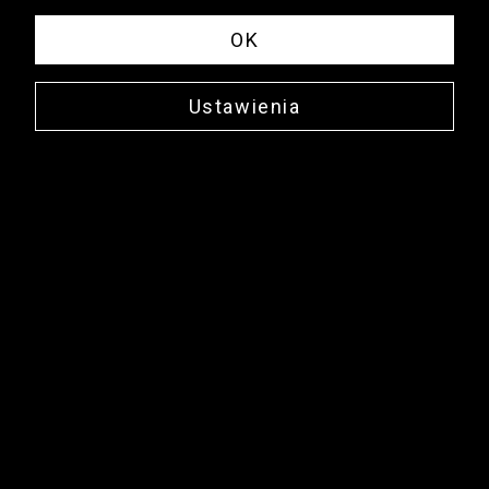
OK
Ustawienia