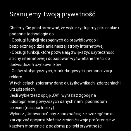
SALE | KOSZULE, POLO, T-SHIRTY: -50% NA DRUGI I
KAŻDY KOLEJNY PRODUKT
Szanujemy Twoją prywatność
Chcemy Cię poinformować, że wykorzystujemy pliki cookie i
podobne technologie do:
- Obsługi funkcji niezbędnych do prawidłowego i
bezpiecznego działania naszej strony internetowej.
Mężczyzna
Kobieta
- Obsługi funkcji, które pozwalają zwiększyć użyteczność
strony internetowej i dopasować wyświetlane treści do
doświadczeń użytkowników.
- Celów statystycznych, marketingowych, personalizacji
reklam.
W tych celach zbieramy dane o użytkownikach, zdarzeniach i
urządzeniach.
Jeśli wybierzesz opcję „OK”, wyrazisz zgodę na
udostępnienie powyższych danych nam i podmiotom
trzecim (nasi partnerzy).
Wybierz „Ustawienia” aby zapoznać się ze szczegółami i
zarządzać opcjami. Możesz zmienić swoje preferencje w
każdym momencie z poziomu polityki prywatności.