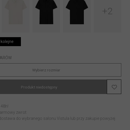
+2
 kolejne
IARÓW
Wybierz rozmiar
Produkt niedostępny
 48h!
 darmowy zwrot
stawa do wybranego salonu Vistula lub przy zakupie powyżej