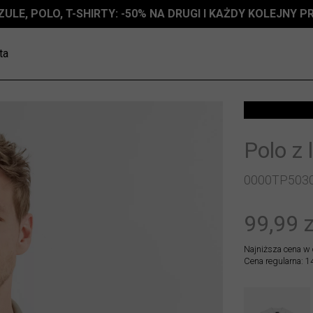
ZULE, POLO, T-SHIRTY: -50% NA DRUGI I KAŻDY KOLEJNY 
ta
Polo z 
0000TP503
99,99 z
Najniższa cena w 
Cena regularna: 1