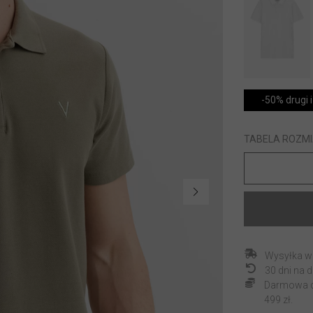
-50% drugi i
TABELA ROZM
Wysyłka w
30 dni na
Darmowa do
499 zł.