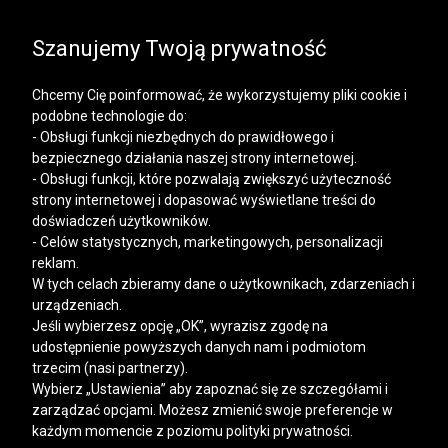
SALE | KOSZULE, POLO, T-SHIRTY: -50% NA DRUGI I
KAŻDY KOLEJNY PRODUKT
Szanujemy Twoją prywatność
Chcemy Cię poinformować, że wykorzystujemy pliki cookie i
podobne technologie do:
- Obsługi funkcji niezbędnych do prawidłowego i
bezpiecznego działania naszej strony internetowej.
Mężczyzna
Kobieta
- Obsługi funkcji, które pozwalają zwiększyć użyteczność
strony internetowej i dopasować wyświetlane treści do
doświadczeń użytkowników.
- Celów statystycznych, marketingowych, personalizacji
reklam.
W tych celach zbieramy dane o użytkownikach, zdarzeniach i
urządzeniach.
Jeśli wybierzesz opcję „OK”, wyrazisz zgodę na
udostępnienie powyższych danych nam i podmiotom
trzecim (nasi partnerzy).
Wybierz „Ustawienia” aby zapoznać się ze szczegółami i
zarządzać opcjami. Możesz zmienić swoje preferencje w
każdym momencie z poziomu polityki prywatności.