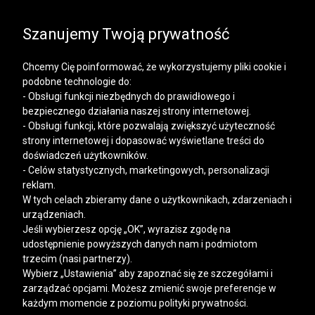
SALE | KOSZULE, POLO, T-SHIRTY: -50% NA DRUGI I
KAŻDY KOLEJNY PRODUKT
Szanujemy Twoją prywatność
Chcemy Cię poinformować, że wykorzystujemy pliki cookie i
podobne technologie do:
- Obsługi funkcji niezbędnych do prawidłowego i
bezpiecznego działania naszej strony internetowej.
Mężczyzna
Kobieta
- Obsługi funkcji, które pozwalają zwiększyć użyteczność
strony internetowej i dopasować wyświetlane treści do
doświadczeń użytkowników.
- Celów statystycznych, marketingowych, personalizacji
reklam.
W tych celach zbieramy dane o użytkownikach, zdarzeniach i
urządzeniach.
Jeśli wybierzesz opcję „OK”, wyrazisz zgodę na
udostępnienie powyższych danych nam i podmiotom
trzecim (nasi partnerzy).
Wybierz „Ustawienia” aby zapoznać się ze szczegółami i
zarządzać opcjami. Możesz zmienić swoje preferencje w
każdym momencie z poziomu polityki prywatności.