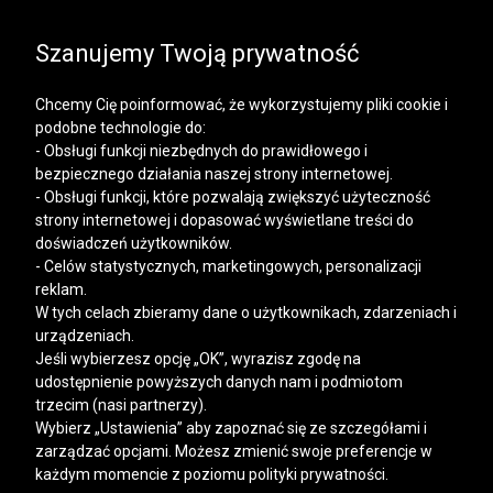
SALE | KOSZULE, POLO, T-SHIRTY: -50% NA DRUGI I
KAŻDY KOLEJNY PRODUKT
Szanujemy Twoją prywatność
Chcemy Cię poinformować, że wykorzystujemy pliki cookie i
podobne technologie do:
- Obsługi funkcji niezbędnych do prawidłowego i
bezpiecznego działania naszej strony internetowej.
Mężczyzna
Kobieta
- Obsługi funkcji, które pozwalają zwiększyć użyteczność
strony internetowej i dopasować wyświetlane treści do
doświadczeń użytkowników.
- Celów statystycznych, marketingowych, personalizacji
reklam.
W tych celach zbieramy dane o użytkownikach, zdarzeniach i
urządzeniach.
Jeśli wybierzesz opcję „OK”, wyrazisz zgodę na
udostępnienie powyższych danych nam i podmiotom
trzecim (nasi partnerzy).
Wybierz „Ustawienia” aby zapoznać się ze szczegółami i
zarządzać opcjami. Możesz zmienić swoje preferencje w
każdym momencie z poziomu polityki prywatności.