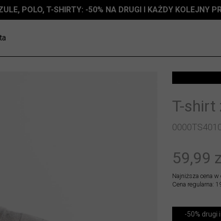
ZULE, POLO, T-SHIRTY: -50% NA DRUGI I KAŻDY KOLEJNY 
ta
T-shirt
0000TS401
59,99 z
Najniższa cena w 
Cena regularna: 1
-50% drugi i