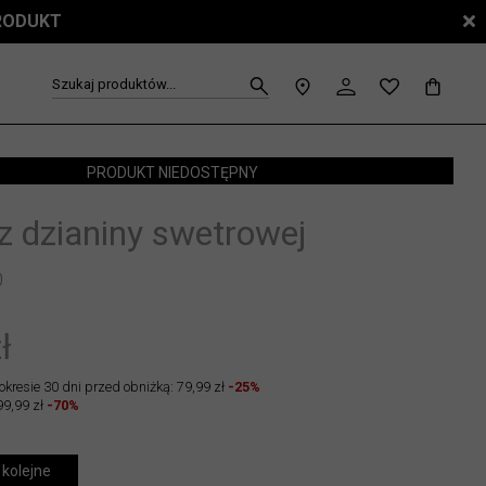
PRODUKT
Szukaj produktów...
PRODUKT NIEDOSTĘPNY
 z dzianiny swetrowej
0
ł
okresie 30 dni przed obniżką: 79,99 zł
-25%
99,99 zł
-70%
 kolejne