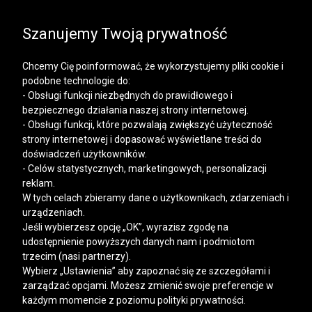
SALE | KOSZULE, POLO, T-SHIRTY: -50% NA DRUGI I
KAŻDY KOLEJNY PRODUKT
Szanujemy Twoją prywatność
Chcemy Cię poinformować, że wykorzystujemy pliki cookie i
podobne technologie do:
- Obsługi funkcji niezbędnych do prawidłowego i
bezpiecznego działania naszej strony internetowej.
Mężczyzna
Kobieta
- Obsługi funkcji, które pozwalają zwiększyć użyteczność
strony internetowej i dopasować wyświetlane treści do
doświadczeń użytkowników.
- Celów statystycznych, marketingowych, personalizacji
reklam.
W tych celach zbieramy dane o użytkownikach, zdarzeniach i
urządzeniach.
Jeśli wybierzesz opcję „OK”, wyrazisz zgodę na
udostępnienie powyższych danych nam i podmiotom
trzecim (nasi partnerzy).
Wybierz „Ustawienia” aby zapoznać się ze szczegółami i
zarządzać opcjami. Możesz zmienić swoje preferencje w
każdym momencie z poziomu polityki prywatności.