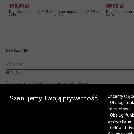
199,99 zł
99,99 zł
Najniższa cena: 299,99 zł
cena regularna:
299,99 zł
Najniższa cena: 
-33%
-33%
-23%
NEWSLETTER
KONTAKT
Masz do nas pytania? Skontaktuj się z Biurem Obsługi Klienta:
(+48) 12 345 19 93
Chcemy Cię po
sklep.internetowy@vistula.pl
Szanujemy Twoją prywatność
- Obsługi fun
internetowej.
- Obsługi fun
wyświetlane t
- Celów staty