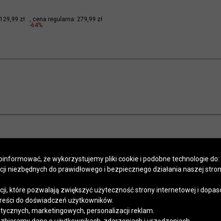
129,99 zł
cena regularna:
279,99 zł
-64%
informować, że wykorzystujemy pliki cookie i podobne technologie do:
kcji niezbędnych do prawidłowego i bezpiecznego działania naszej stro
POMOC
SALONY
PROGRAM LOJALNOŚCIOWY
SZYCIE NA MIARĘ
APLIKACJA
Regulaminy
Polityka prywatności
Kontakt
kcji, które pozwalają zwiększyć użyteczność strony internetowej i dopa
reści do doświadczeń użytkowników.
stycznych, marketingowych, personalizacji reklam.