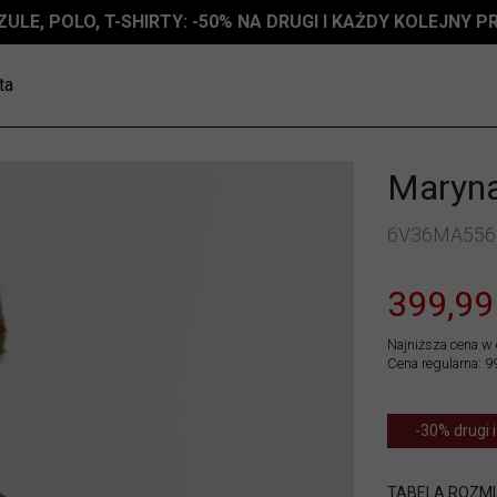
ZULE, POLO, T-SHIRTY: -50% NA DRUGI I KAŻDY KOLEJNY 
ta
Maryna
6V36MA556
399,99
Najniższa cena w 
Cena regularna: 9
-30% drugi i
TABELA ROZM