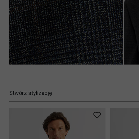
Stwórz stylizację
-33%
-64%