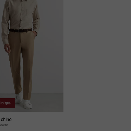
 kolejne
 chino
tanem