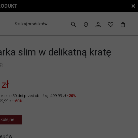
PRODUKT
Szukaj produktów...
rka slim w delikatną kratę
8
 zł
okresie 30 dni przed obniżką: 499,99 zł
-20%
99,99 zł
-60%
 kolejne
IARÓW