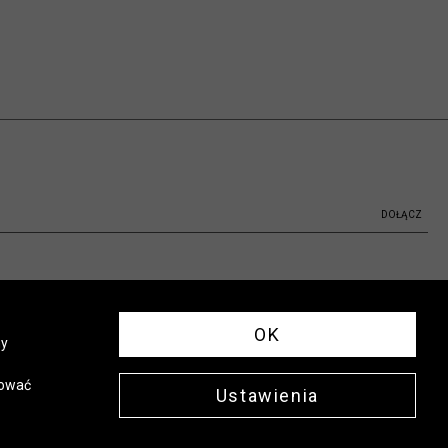
DOŁĄCZ
OK
ny
sować
Ustawienia