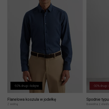
-50% drugi i kolejne
-30% drugi i
Flanelowa koszula w jodełkę
Spodnie typu
Z wełną
Bawełna z elas