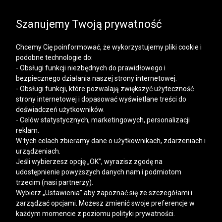
SALE | KOSZULE, POLO, T-SHIRTY: -50% NA DRUGI I
KAŻDY KOLEJNY PRODUKT
Szanujemy Twoją prywatność
Chcemy Cię poinformować, że wykorzystujemy pliki cookie i
podobne technologie do:
- Obsługi funkcji niezbędnych do prawidłowego i
bezpiecznego działania naszej strony internetowej.
Mężczyzna
Kobieta
- Obsługi funkcji, które pozwalają zwiększyć użyteczność
strony internetowej i dopasować wyświetlane treści do
doświadczeń użytkowników.
- Celów statystycznych, marketingowych, personalizacji
reklam.
W tych celach zbieramy dane o użytkownikach, zdarzeniach i
urządzeniach.
Jeśli wybierzesz opcję „OK”, wyrazisz zgodę na
udostępnienie powyższych danych nam i podmiotom
trzecim (nasi partnerzy).
Wybierz „Ustawienia” aby zapoznać się ze szczegółami i
zarządzać opcjami. Możesz zmienić swoje preferencje w
każdym momencie z poziomu polityki prywatności.