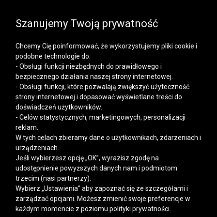
SALE | KOSZULE, POLO, T-SHIRTY: -50% NA DRUGI I
KAŻDY KOLEJNY PRODUKT
Szanujemy Twoją prywatność
Chcemy Cię poinformować, że wykorzystujemy pliki cookie i
podobne technologie do:
- Obsługi funkcji niezbędnych do prawidłowego i
bezpiecznego działania naszej strony internetowej.
Mężczyzna
Kobieta
- Obsługi funkcji, które pozwalają zwiększyć użyteczność
strony internetowej i dopasować wyświetlane treści do
doświadczeń użytkowników.
- Celów statystycznych, marketingowych, personalizacji
reklam.
W tych celach zbieramy dane o użytkownikach, zdarzeniach i
urządzeniach.
Jeśli wybierzesz opcję „OK”, wyrazisz zgodę na
udostępnienie powyższych danych nam i podmiotom
trzecim (nasi partnerzy).
Wybierz „Ustawienia” aby zapoznać się ze szczegółami i
zarządzać opcjami. Możesz zmienić swoje preferencje w
każdym momencie z poziomu polityki prywatności.