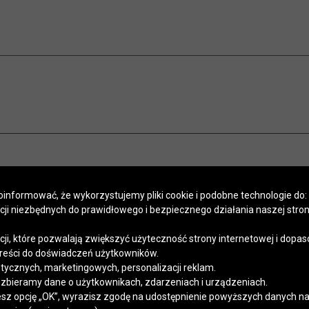
informować, że wykorzystujemy pliki cookie i podobne technologie do:
kcji niezbędnych do prawidłowego i bezpiecznego działania naszej stro
POMOC
SALONY
PROGRAM LOJALNOŚCIOWY
SZYCIE NA MIARĘ
APLIKACJA
Regulaminy
Polityka prywatności
Kontakt
kcji, które pozwalają zwiększyć użyteczność strony internetowej i dopa
reści do doświadczeń użytkowników.
stycznych, marketingowych, personalizacji reklam.
 zbieramy dane o użytkownikach, zdarzeniach i urządzeniach.
esz opcję „OK”, wyrazisz zgodę na udostępnienie powyższych danych na