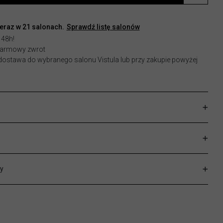
teraz w
21
salonach.
Sprawdź listę salonów
 48h!
 darmowy zwrot
stawa do wybranego salonu Vistula lub przy zakupie powyżej
y