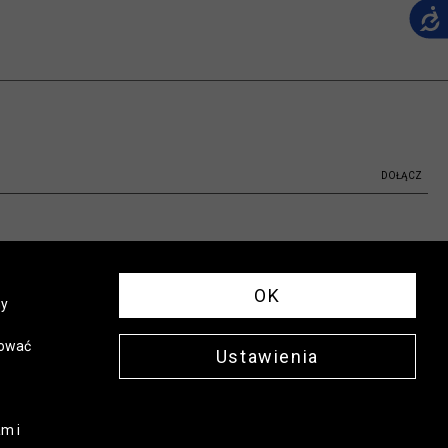
DOŁĄCZ
OK
ny
sować
Ustawienia
m i