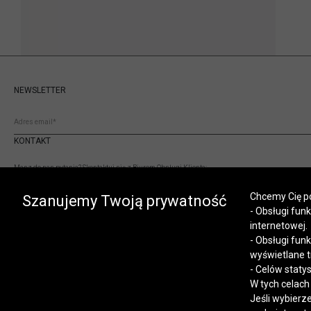
NEWSLETTER
KONTAKT
Masz do nas pytania? Skontaktuj się z Biurem Obsługi Klienta:
(+48) 12 345 19 93
Chcemy Cię po
sklep.internetowy@vistula.pl
Szanujemy Twoją prywatność
- Obsługi fun
internetowej.
- Obsługi fun
wyświetlane t
- Celów staty
W tych celach
Jeśli wybierz