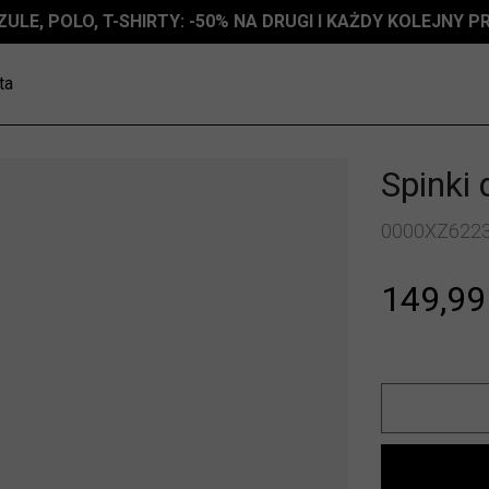
ZULE, POLO, T-SHIRTY: -50% NA DRUGI I KAŻDY KOLEJNY 
ta
Spinki 
0000XZ622
149,99