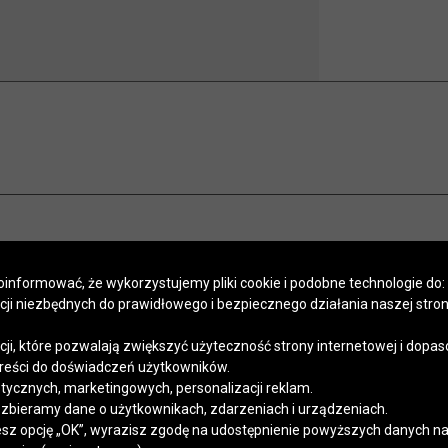
informować, że wykorzystujemy pliki cookie i podobne technologie do:
kcji niezbędnych do prawidłowego i bezpiecznego działania naszej stro
POMOC
SALONY
PROGRAM LOJALNOŚCIOWY
SZYCIE NA MIARĘ
APLIKACJA
Regulaminy
Polityka prywatności
Kontakt
kcji, które pozwalają zwiększyć użyteczność strony internetowej i dopa
reści do doświadczeń użytkowników.
stycznych, marketingowych, personalizacji reklam.
 zbieramy dane o użytkownikach, zdarzeniach i urządzeniach.
esz opcję „OK”, wyrazisz zgodę na udostępnienie powyższych danych na