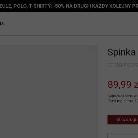
ZULE, POLO, T-SHIRTY: -50% NA DRUGI I KAŻDY KOLEJNY 
ta
Spinka
0000XZ432
89,99 z
Najniższa cena w 
Cena regularna: 1
-30% drugi i