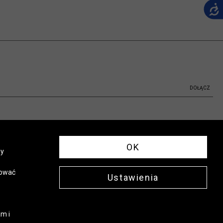
DOŁĄCZ
OK
ny
sować
Ustawienia
m i