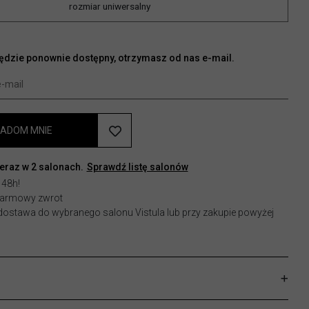
rozmiar uniwersalny
będzie ponownie dostępny, otrzymasz od nas e-mail.
ADOM MNIE
teraz w
2
salonach.
Sprawdź listę salonów
 48h!
 darmowy zwrot
stawa do wybranego salonu Vistula lub przy zakupie powyżej