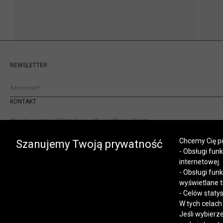
NEWSLETTER
KONTAKT
Masz do nas pytania? Skontaktuj się z Biurem Obsługi Klienta:
(+48) 12 345 19 93
Chcemy Cię po
sklep.internetowy@vistula.pl
Szanujemy Twoją prywatność
- Obsługi fun
internetowej.
- Obsługi fun
wyświetlane t
- Celów staty
W tych celach
Jeśli wybierz