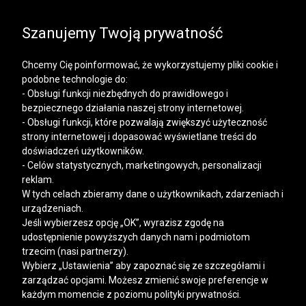
SALE | KOSZULE, POLO, T-SHIRTY: -50% NA DRUGI I
KAŻDY KOLEJNY PRODUKT
Szanujemy Twoją prywatność
Chcemy Cię poinformować, że wykorzystujemy pliki cookie i
podobne technologie do:
- Obsługi funkcji niezbędnych do prawidłowego i
bezpiecznego działania naszej strony internetowej.
Mężczyzna
Kobieta
- Obsługi funkcji, które pozwalają zwiększyć użyteczność
strony internetowej i dopasować wyświetlane treści do
doświadczeń użytkowników.
- Celów statystycznych, marketingowych, personalizacji
reklam.
W tych celach zbieramy dane o użytkownikach, zdarzeniach i
urządzeniach.
Jeśli wybierzesz opcję „OK”, wyrazisz zgodę na
udostępnienie powyższych danych nam i podmiotom
trzecim (nasi partnerzy).
Wybierz „Ustawienia” aby zapoznać się ze szczegółami i
zarządzać opcjami. Możesz zmienić swoje preferencje w
każdym momencie z poziomu polityki prywatności.