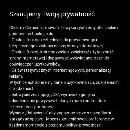
SALE | KOSZULE, POLO, T-SHIRTY: -50% NA DRUGI I
KAŻDY KOLEJNY PRODUKT
Szanujemy Twoją prywatność
Chcemy Cię poinformować, że wykorzystujemy pliki cookie i
podobne technologie do:
- Obsługi funkcji niezbędnych do prawidłowego i
bezpiecznego działania naszej strony internetowej.
Mężczyzna
Kobieta
- Obsługi funkcji, które pozwalają zwiększyć użyteczność
strony internetowej i dopasować wyświetlane treści do
doświadczeń użytkowników.
- Celów statystycznych, marketingowych, personalizacji
reklam.
W tych celach zbieramy dane o użytkownikach, zdarzeniach i
urządzeniach.
Jeśli wybierzesz opcję „OK”, wyrazisz zgodę na
udostępnienie powyższych danych nam i podmiotom
trzecim (nasi partnerzy).
Wybierz „Ustawienia” aby zapoznać się ze szczegółami i
zarządzać opcjami. Możesz zmienić swoje preferencje w
każdym momencie z poziomu polityki prywatności.