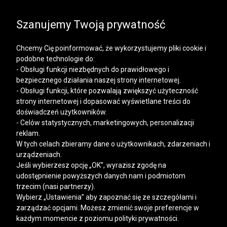
SALE | DODATKOWE -30% NA DRUGI I KOLEJNE
PRODUKTY
Szanujemy Twoją prywatność
Chcemy Cię poinformować, że wykorzystujemy pliki cookie i
podobne technologie do:
- Obsługi funkcji niezbędnych do prawidłowego i
bezpiecznego działania naszej strony internetowej.
Mężczyzna
Kobieta
- Obsługi funkcji, które pozwalają zwiększyć użyteczność
strony internetowej i dopasować wyświetlane treści do
doświadczeń użytkowników.
- Celów statystycznych, marketingowych, personalizacji
>
>
>
VISTULA
PROMOCJE
-30% NA ZAKUPY OD 1000ZŁ
DRUGI PRODUKT
reklam.
>
-20%, TRZECI -30%
BUTY
W tych celach zbieramy dane o użytkownikach, zdarzeniach i
urządzeniach.
Buty - STRONA 2
Jeśli wybierzesz opcję „OK”, wyrazisz zgodę na
udostępnienie powyższych danych nam i podmiotom
trzecim (nasi partnerzy).
FILTRY
Wybierz „Ustawienia” aby zapoznać się ze szczegółami i
zarządzać opcjami. Możesz zmienić swoje preferencje w
każdym momencie z poziomu polityki prywatności.