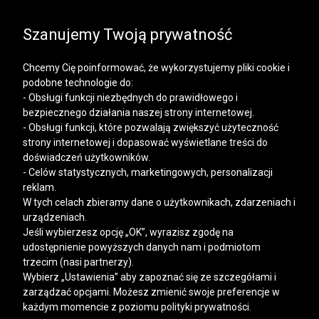
SALE | KOSZULE, POLO, T-SHIRTY: -50% NA DRUGI I
KAŻDY KOLEJNY PRODUKT
Szanujemy Twoją prywatność
Chcemy Cię poinformować, że wykorzystujemy pliki cookie i
podobne technologie do:
- Obsługi funkcji niezbędnych do prawidłowego i
bezpiecznego działania naszej strony internetowej.
Mężczyzna
Kobieta
- Obsługi funkcji, które pozwalają zwiększyć użyteczność
strony internetowej i dopasować wyświetlane treści do
doświadczeń użytkowników.
- Celów statystycznych, marketingowych, personalizacji
reklam.
W tych celach zbieramy dane o użytkownikach, zdarzeniach i
urządzeniach.
Jeśli wybierzesz opcję „OK”, wyrazisz zgodę na
udostępnienie powyższych danych nam i podmiotom
trzecim (nasi partnerzy).
Wybierz „Ustawienia” aby zapoznać się ze szczegółami i
zarządzać opcjami. Możesz zmienić swoje preferencje w
każdym momencie z poziomu polityki prywatności.