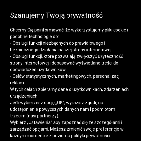
SALE | KOSZULE, POLO, T-SHIRTY: -50% NA DRUGI I
KAŻDY KOLEJNY PRODUKT
Szanujemy Twoją prywatność
Chcemy Cię poinformować, że wykorzystujemy pliki cookie i
podobne technologie do:
- Obsługi funkcji niezbędnych do prawidłowego i
bezpiecznego działania naszej strony internetowej.
Mężczyzna
Kobieta
- Obsługi funkcji, które pozwalają zwiększyć użyteczność
strony internetowej i dopasować wyświetlane treści do
doświadczeń użytkowników.
- Celów statystycznych, marketingowych, personalizacji
reklam.
W tych celach zbieramy dane o użytkownikach, zdarzeniach i
urządzeniach.
Jeśli wybierzesz opcję „OK”, wyrazisz zgodę na
udostępnienie powyższych danych nam i podmiotom
trzecim (nasi partnerzy).
Wybierz „Ustawienia” aby zapoznać się ze szczegółami i
zarządzać opcjami. Możesz zmienić swoje preferencje w
każdym momencie z poziomu polityki prywatności.