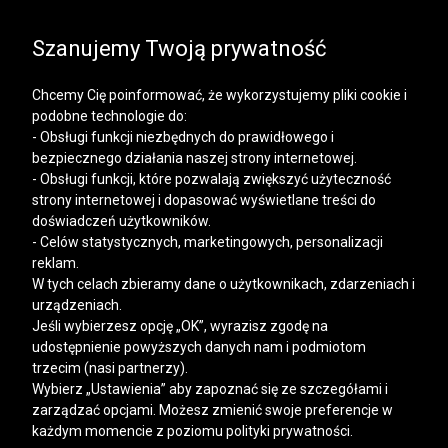
SALE | DODATKOWE -30% NA DRUGI I KOLEJNE
PRODUKTY
Szanujemy Twoją prywatność
Chcemy Cię poinformować, że wykorzystujemy pliki cookie i
podobne technologie do:
- Obsługi funkcji niezbędnych do prawidłowego i
bezpiecznego działania naszej strony internetowej.
Mężczyzna
Kobieta
- Obsługi funkcji, które pozwalają zwiększyć użyteczność
strony internetowej i dopasować wyświetlane treści do
doświadczeń użytkowników.
- Celów statystycznych, marketingowych, personalizacji
>
>
VISTULA
MĘŻCZYZNA
SALE | DODATKOWE -30% NA DRUGI I KOLEJNY
reklam.
PRODUKT
W tych celach zbieramy dane o użytkownikach, zdarzeniach i
urządzeniach.
Ubrania męskie - STRONA 4
Jeśli wybierzesz opcję „OK”, wyrazisz zgodę na
udostępnienie powyższych danych nam i podmiotom
trzecim (nasi partnerzy).
FILTRY
Wybierz „Ustawienia” aby zapoznać się ze szczegółami i
zarządzać opcjami. Możesz zmienić swoje preferencje w
każdym momencie z poziomu polityki prywatności.