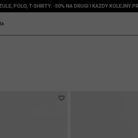
ZULE, POLO, T-SHIRTY: -50% NA DRUGI I KAŻDY KOLEJNY 
ta