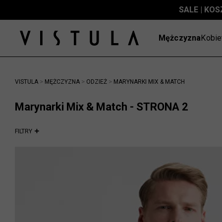
SALE | KOS
Mężczyzna
Kobie
>
>
>
VISTULA
MĘŻCZYZNA
ODZIEŻ
MARYNARKI MIX & MATCH
Marynarki Mix & Match - STRONA 2
FILTRY