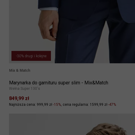
-30% drugi i kolejne
Mix & Match
Marynarka do garnituru super slim - Mix&Match
Wełna Super 130's
849,99 zł
Najniższa cena: 999,99 zł
-15%
cena regularna: 1599,99 zł
-47%