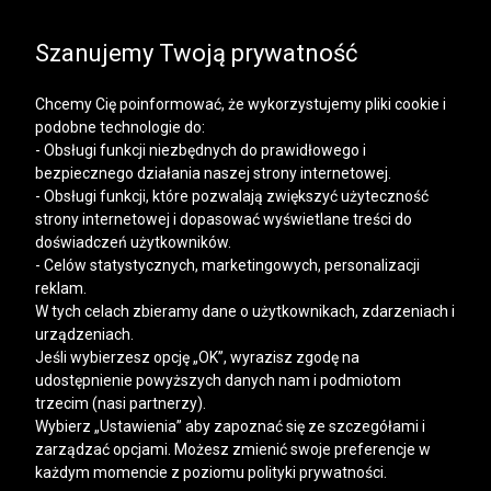
SALE | KOSZULE, POLO, T-SHIRTY: -50% NA DRUGI I
KAŻDY KOLEJNY PRODUKT
Szanujemy Twoją prywatność
Chcemy Cię poinformować, że wykorzystujemy pliki cookie i
podobne technologie do:
- Obsługi funkcji niezbędnych do prawidłowego i
bezpiecznego działania naszej strony internetowej.
Mężczyzna
Kobieta
- Obsługi funkcji, które pozwalają zwiększyć użyteczność
strony internetowej i dopasować wyświetlane treści do
doświadczeń użytkowników.
- Celów statystycznych, marketingowych, personalizacji
reklam.
W tych celach zbieramy dane o użytkownikach, zdarzeniach i
urządzeniach.
Jeśli wybierzesz opcję „OK”, wyrazisz zgodę na
udostępnienie powyższych danych nam i podmiotom
trzecim (nasi partnerzy).
Wybierz „Ustawienia” aby zapoznać się ze szczegółami i
zarządzać opcjami. Możesz zmienić swoje preferencje w
każdym momencie z poziomu polityki prywatności.