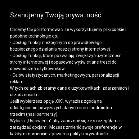
SALE | KOSZULE, POLO, T-SHIRTY: -50% NA DRUGI I
KAŻDY KOLEJNY PRODUKT
Szanujemy Twoją prywatność
Chcemy Cię poinformować, że wykorzystujemy pliki cookie i
podobne technologie do:
- Obsługi funkcji niezbędnych do prawidłowego i
bezpiecznego działania naszej strony internetowej.
Mężczyzna
Kobieta
- Obsługi funkcji, które pozwalają zwiększyć użyteczność
strony internetowej i dopasować wyświetlane treści do
doświadczeń użytkowników.
- Celów statystycznych, marketingowych, personalizacji
reklam.
W tych celach zbieramy dane o użytkownikach, zdarzeniach i
urządzeniach.
Jeśli wybierzesz opcję „OK”, wyrazisz zgodę na
udostępnienie powyższych danych nam i podmiotom
trzecim (nasi partnerzy).
Wybierz „Ustawienia” aby zapoznać się ze szczegółami i
zarządzać opcjami. Możesz zmienić swoje preferencje w
każdym momencie z poziomu polityki prywatności.