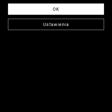
OK
Ustawienia