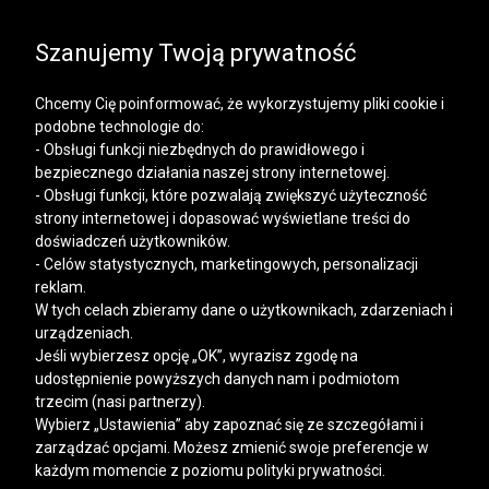
SALE | KOSZULE, POLO, T-SHIRTY: -50% NA DRUGI I
KAŻDY KOLEJNY PRODUKT
Szanujemy Twoją prywatność
Chcemy Cię poinformować, że wykorzystujemy pliki cookie i
podobne technologie do:
- Obsługi funkcji niezbędnych do prawidłowego i
bezpiecznego działania naszej strony internetowej.
Mężczyzna
Kobieta
- Obsługi funkcji, które pozwalają zwiększyć użyteczność
strony internetowej i dopasować wyświetlane treści do
doświadczeń użytkowników.
- Celów statystycznych, marketingowych, personalizacji
reklam.
W tych celach zbieramy dane o użytkownikach, zdarzeniach i
urządzeniach.
Jeśli wybierzesz opcję „OK”, wyrazisz zgodę na
udostępnienie powyższych danych nam i podmiotom
trzecim (nasi partnerzy).
Wybierz „Ustawienia” aby zapoznać się ze szczegółami i
zarządzać opcjami. Możesz zmienić swoje preferencje w
każdym momencie z poziomu polityki prywatności.