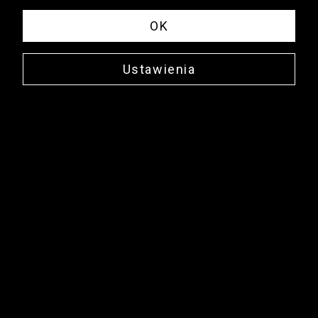
OK
Ustawienia