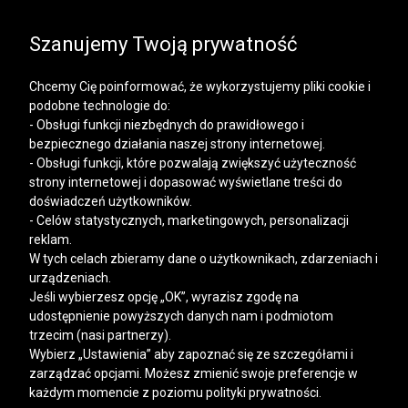
SALE | KOSZULE, POLO, T-SHIRTY: -50% NA DRUGI I
KAŻDY KOLEJNY PRODUKT
Szanujemy Twoją prywatność
Chcemy Cię poinformować, że wykorzystujemy pliki cookie i
podobne technologie do:
- Obsługi funkcji niezbędnych do prawidłowego i
bezpiecznego działania naszej strony internetowej.
Mężczyzna
Kobieta
- Obsługi funkcji, które pozwalają zwiększyć użyteczność
strony internetowej i dopasować wyświetlane treści do
doświadczeń użytkowników.
- Celów statystycznych, marketingowych, personalizacji
reklam.
W tych celach zbieramy dane o użytkownikach, zdarzeniach i
urządzeniach.
Jeśli wybierzesz opcję „OK”, wyrazisz zgodę na
udostępnienie powyższych danych nam i podmiotom
trzecim (nasi partnerzy).
Wybierz „Ustawienia” aby zapoznać się ze szczegółami i
zarządzać opcjami. Możesz zmienić swoje preferencje w
każdym momencie z poziomu polityki prywatności.