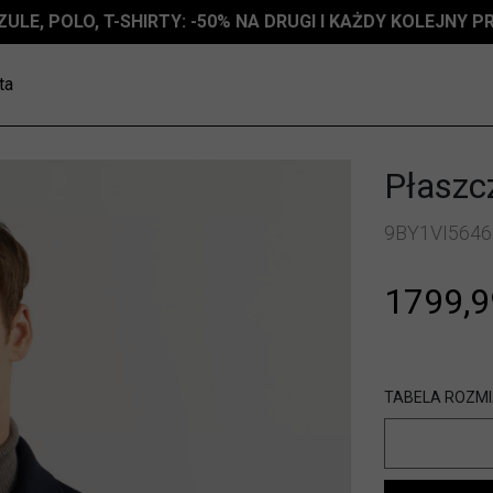
ZULE, POLO, T-SHIRTY: -50% NA DRUGI I KAŻDY KOLEJNY 
ta
Płaszc
9BY1VI5646
1799,9
TABELA ROZM