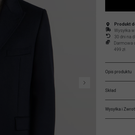
Produkt do
Wysyłka w
30 dni na
Darmowa do
499 zł.
Opis produktu
Skład
Wysyłka i Zwrot