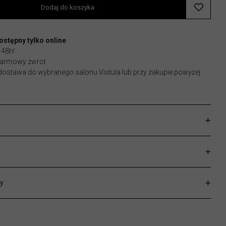
Dodaj do koszyka
stępny tylko online
 48h!
 darmowy zwrot
stawa do wybranego salonu Vistula lub przy zakupie powyżej
y