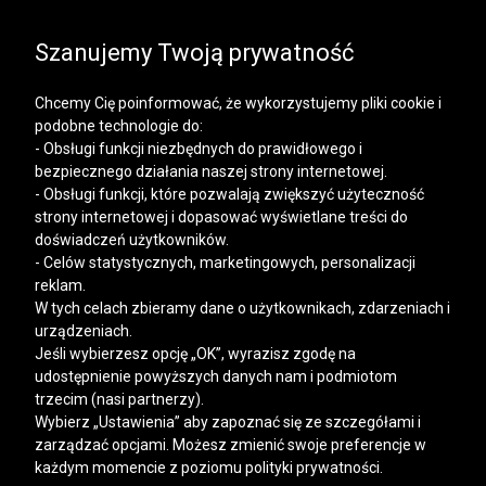
SALE | KOSZULE, POLO, T-SHIRTY: -50% NA DRUGI I
KAŻDY KOLEJNY PRODUKT
Szanujemy Twoją prywatność
Chcemy Cię poinformować, że wykorzystujemy pliki cookie i
podobne technologie do:
- Obsługi funkcji niezbędnych do prawidłowego i
bezpiecznego działania naszej strony internetowej.
Mężczyzna
Kobieta
- Obsługi funkcji, które pozwalają zwiększyć użyteczność
strony internetowej i dopasować wyświetlane treści do
doświadczeń użytkowników.
- Celów statystycznych, marketingowych, personalizacji
reklam.
W tych celach zbieramy dane o użytkownikach, zdarzeniach i
urządzeniach.
Jeśli wybierzesz opcję „OK”, wyrazisz zgodę na
udostępnienie powyższych danych nam i podmiotom
trzecim (nasi partnerzy).
Wybierz „Ustawienia” aby zapoznać się ze szczegółami i
zarządzać opcjami. Możesz zmienić swoje preferencje w
każdym momencie z poziomu polityki prywatności.