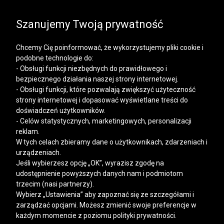
SALE | KOSZULE, POLO, T-SHIRTY: -50% NA DRUGI I
KAŻDY KOLEJNY PRODUKT
Szanujemy Twoją prywatność
Chcemy Cię poinformować, że wykorzystujemy pliki cookie i
podobne technologie do:
- Obsługi funkcji niezbędnych do prawidłowego i
bezpiecznego działania naszej strony internetowej.
Mężczyzna
Kobieta
- Obsługi funkcji, które pozwalają zwiększyć użyteczność
strony internetowej i dopasować wyświetlane treści do
doświadczeń użytkowników.
- Celów statystycznych, marketingowych, personalizacji
reklam.
W tych celach zbieramy dane o użytkownikach, zdarzeniach i
urządzeniach.
Jeśli wybierzesz opcję „OK”, wyrazisz zgodę na
udostępnienie powyższych danych nam i podmiotom
trzecim (nasi partnerzy).
Wybierz „Ustawienia” aby zapoznać się ze szczegółami i
zarządzać opcjami. Możesz zmienić swoje preferencje w
każdym momencie z poziomu polityki prywatności.