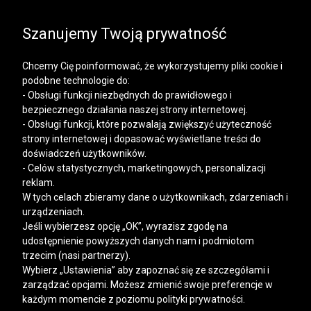
SALE | KOSZULE, POLO, T-SHIRTY: -50% NA DRUGI I
KAŻDY KOLEJNY PRODUKT
Szanujemy Twoją prywatność
Chcemy Cię poinformować, że wykorzystujemy pliki cookie i
podobne technologie do:
- Obsługi funkcji niezbędnych do prawidłowego i
bezpiecznego działania naszej strony internetowej.
Mężczyzna
Kobieta
- Obsługi funkcji, które pozwalają zwiększyć użyteczność
strony internetowej i dopasować wyświetlane treści do
doświadczeń użytkowników.
- Celów statystycznych, marketingowych, personalizacji
reklam.
W tych celach zbieramy dane o użytkownikach, zdarzeniach i
urządzeniach.
Jeśli wybierzesz opcję „OK”, wyrazisz zgodę na
udostępnienie powyższych danych nam i podmiotom
trzecim (nasi partnerzy).
Wybierz „Ustawienia” aby zapoznać się ze szczegółami i
zarządzać opcjami. Możesz zmienić swoje preferencje w
każdym momencie z poziomu polityki prywatności.