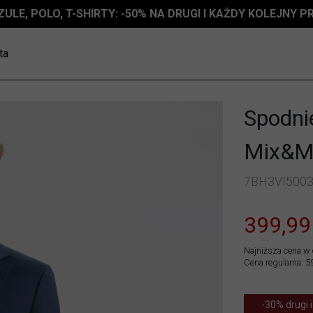
ZULE, POLO, T-SHIRTY: -50% NA DRUGI I KAŻDY KOLEJNY 
ta
Spodnie
Mix&M
7BH3VI500
399,99
Najniższa cena w 
Cena regularna: 5
-30% drugi i