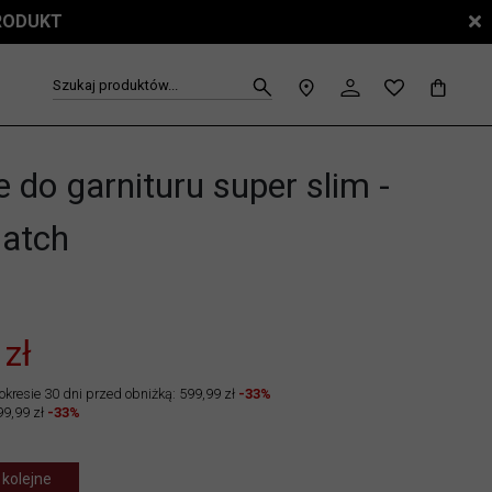
PRODUKT
Szukaj produktów...
 do garnituru super slim -
atch
3
 zł
okresie 30 dni przed obniżką: 599,99 zł
-33%
99,99 zł
-33%
 kolejne