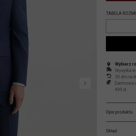
TABELA ROZM
Wybierz r
Wysyłka w
30 dni na
Darmowa do
499 zł.
Opis produktu
Skład