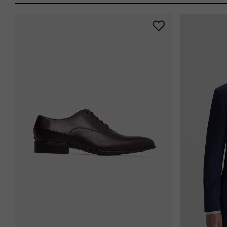
-31%
-38%