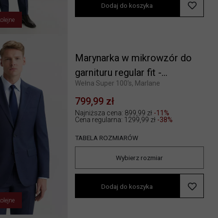
Dodaj do koszyka
olejne
Marynarka w mikrowzór do
garnituru regular fit -
Wełna Super 100's, Marlane
Mix&Match
799,99 zł
Najniższa cena: 899,99 zł
-11%
Cena regularna:
1299,99 zł
-38%
TABELA ROZMIARÓW
Wybierz rozmiar
Dodaj do koszyka
olejne