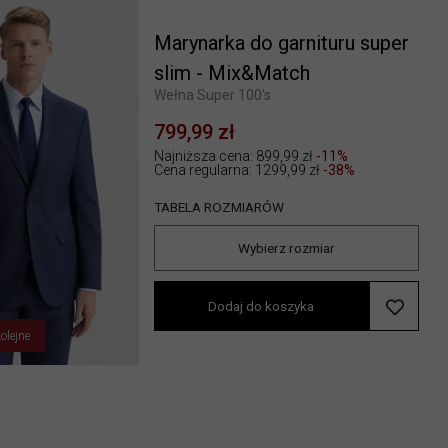
Marynarka do garnituru super
slim - Mix&Match
Wełna Super 100's
799,99 zł
Najniższa cena: 899,99 zł
-11%
Cena regularna:
1299,99 zł
-38%
TABELA ROZMIARÓW
Wybierz rozmiar
Dodaj do koszyka
olejne