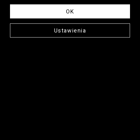
OK
Ustawienia