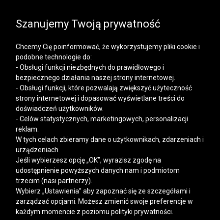
SALE | KOSZULE, POLO, T-SHIRTY: -50% NA DRUGI I
KAŻDY KOLEJNY PRODUKT
Szanujemy Twoją prywatność
Chcemy Cię poinformować, że wykorzystujemy pliki cookie i
podobne technologie do:
- Obsługi funkcji niezbędnych do prawidłowego i
bezpiecznego działania naszej strony internetowej.
Mężczyzna
Kobieta
- Obsługi funkcji, które pozwalają zwiększyć użyteczność
strony internetowej i dopasować wyświetlane treści do
doświadczeń użytkowników.
- Celów statystycznych, marketingowych, personalizacji
reklam.
W tych celach zbieramy dane o użytkownikach, zdarzeniach i
urządzeniach.
Jeśli wybierzesz opcję „OK”, wyrazisz zgodę na
udostępnienie powyższych danych nam i podmiotom
trzecim (nasi partnerzy).
Wybierz „Ustawienia” aby zapoznać się ze szczegółami i
zarządzać opcjami. Możesz zmienić swoje preferencje w
każdym momencie z poziomu polityki prywatności.