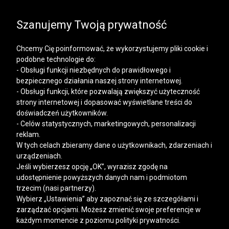
SALE | KOSZULE, POLO, T-SHIRTY: -50% NA DRUGI I
KAŻDY KOLEJNY PRODUKT
Szanujemy Twoją prywatność
Chcemy Cię poinformować, że wykorzystujemy pliki cookie i
podobne technologie do:
- Obsługi funkcji niezbędnych do prawidłowego i
bezpiecznego działania naszej strony internetowej.
Mężczyzna
Kobieta
- Obsługi funkcji, które pozwalają zwiększyć użyteczność
strony internetowej i dopasować wyświetlane treści do
doświadczeń użytkowników.
- Celów statystycznych, marketingowych, personalizacji
reklam.
W tych celach zbieramy dane o użytkownikach, zdarzeniach i
urządzeniach.
Jeśli wybierzesz opcję „OK”, wyrazisz zgodę na
udostępnienie powyższych danych nam i podmiotom
trzecim (nasi partnerzy).
Wybierz „Ustawienia” aby zapoznać się ze szczegółami i
zarządzać opcjami. Możesz zmienić swoje preferencje w
każdym momencie z poziomu polityki prywatności.