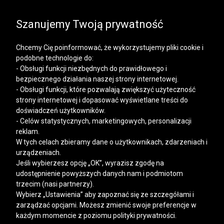
SALE | KOSZULE, POLO, T-SHIRTY: -50% NA DRUGI I
KAŻDY KOLEJNY PRODUKT
Szanujemy Twoją prywatność
Chcemy Cię poinformować, że wykorzystujemy pliki cookie i
podobne technologie do:
- Obsługi funkcji niezbędnych do prawidłowego i
bezpiecznego działania naszej strony internetowej.
Mężczyzna
Kobieta
- Obsługi funkcji, które pozwalają zwiększyć użyteczność
strony internetowej i dopasować wyświetlane treści do
doświadczeń użytkowników.
- Celów statystycznych, marketingowych, personalizacji
reklam.
W tych celach zbieramy dane o użytkownikach, zdarzeniach i
urządzeniach.
Jeśli wybierzesz opcję „OK”, wyrazisz zgodę na
udostępnienie powyższych danych nam i podmiotom
trzecim (nasi partnerzy).
Wybierz „Ustawienia” aby zapoznać się ze szczegółami i
zarządzać opcjami. Możesz zmienić swoje preferencje w
każdym momencie z poziomu polityki prywatności.