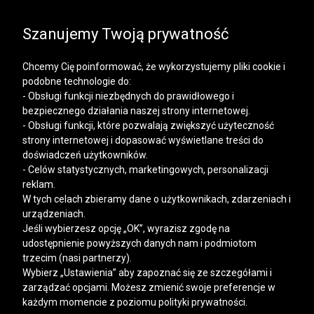
SALE | KOSZULE, POLO, T-SHIRTY: -50% NA DRUGI I
KAŻDY KOLEJNY PRODUKT
Szanujemy Twoją prywatność
Chcemy Cię poinformować, że wykorzystujemy pliki cookie i
podobne technologie do:
- Obsługi funkcji niezbędnych do prawidłowego i
bezpiecznego działania naszej strony internetowej.
Mężczyzna
Kobieta
- Obsługi funkcji, które pozwalają zwiększyć użyteczność
strony internetowej i dopasować wyświetlane treści do
doświadczeń użytkowników.
- Celów statystycznych, marketingowych, personalizacji
reklam.
W tych celach zbieramy dane o użytkownikach, zdarzeniach i
urządzeniach.
Jeśli wybierzesz opcję „OK”, wyrazisz zgodę na
udostępnienie powyższych danych nam i podmiotom
trzecim (nasi partnerzy).
Wybierz „Ustawienia” aby zapoznać się ze szczegółami i
zarządzać opcjami. Możesz zmienić swoje preferencje w
każdym momencie z poziomu polityki prywatności.