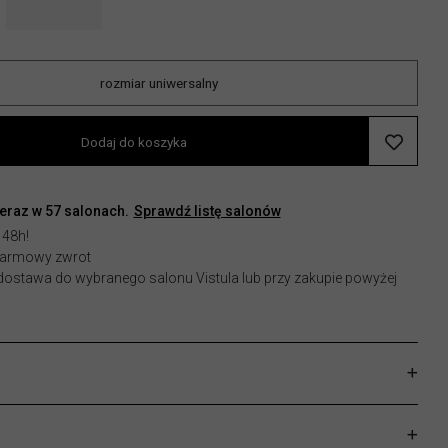
rozmiar uniwersalny
Dodaj do koszyka
teraz w
57
salonach.
Sprawdź listę salonów
 48h!
 darmowy zwrot
stawa do wybranego salonu Vistula lub przy zakupie powyżej