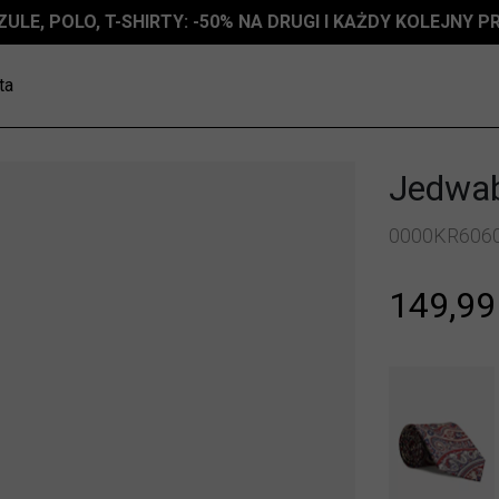
ZULE, POLO, T-SHIRTY: -50% NA DRUGI I KAŻDY KOLEJNY 
ta
Jedwab
0000KR606
149,99