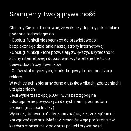
SALE | KOSZULE, POLO, T-SHIRTY: -50% NA DRUGI I
KAŻDY KOLEJNY PRODUKT
Szanujemy Twoją prywatność
Chcemy Cię poinformować, że wykorzystujemy pliki cookie i
podobne technologie do:
- Obsługi funkcji niezbędnych do prawidłowego i
bezpiecznego działania naszej strony internetowej.
Mężczyzna
Kobieta
- Obsługi funkcji, które pozwalają zwiększyć użyteczność
strony internetowej i dopasować wyświetlane treści do
doświadczeń użytkowników.
- Celów statystycznych, marketingowych, personalizacji
reklam.
W tych celach zbieramy dane o użytkownikach, zdarzeniach i
urządzeniach.
Jeśli wybierzesz opcję „OK”, wyrazisz zgodę na
udostępnienie powyższych danych nam i podmiotom
trzecim (nasi partnerzy).
Wybierz „Ustawienia” aby zapoznać się ze szczegółami i
zarządzać opcjami. Możesz zmienić swoje preferencje w
każdym momencie z poziomu polityki prywatności.