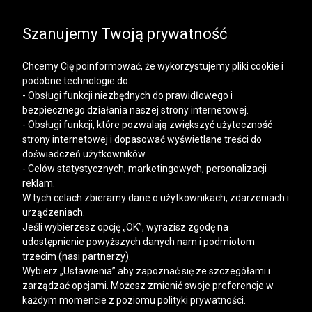
SALE | KOSZULE, POLO, T-SHIRTY: -50% NA DRUGI I
KAŻDY KOLEJNY PRODUKT
Szanujemy Twoją prywatność
Chcemy Cię poinformować, że wykorzystujemy pliki cookie i
podobne technologie do:
- Obsługi funkcji niezbędnych do prawidłowego i
bezpiecznego działania naszej strony internetowej.
Mężczyzna
Kobieta
- Obsługi funkcji, które pozwalają zwiększyć użyteczność
strony internetowej i dopasować wyświetlane treści do
doświadczeń użytkowników.
- Celów statystycznych, marketingowych, personalizacji
reklam.
W tych celach zbieramy dane o użytkownikach, zdarzeniach i
urządzeniach.
Jeśli wybierzesz opcję „OK”, wyrazisz zgodę na
udostępnienie powyższych danych nam i podmiotom
trzecim (nasi partnerzy).
Wybierz „Ustawienia” aby zapoznać się ze szczegółami i
zarządzać opcjami. Możesz zmienić swoje preferencje w
każdym momencie z poziomu polityki prywatności.