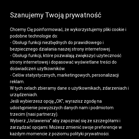
SALE | KOSZULE, POLO, T-SHIRTY: -50% NA DRUGI I
KAŻDY KOLEJNY PRODUKT
Szanujemy Twoją prywatność
Chcemy Cię poinformować, że wykorzystujemy pliki cookie i
podobne technologie do:
- Obsługi funkcji niezbędnych do prawidłowego i
bezpiecznego działania naszej strony internetowej.
Mężczyzna
Kobieta
- Obsługi funkcji, które pozwalają zwiększyć użyteczność
strony internetowej i dopasować wyświetlane treści do
doświadczeń użytkowników.
- Celów statystycznych, marketingowych, personalizacji
reklam.
W tych celach zbieramy dane o użytkownikach, zdarzeniach i
urządzeniach.
Jeśli wybierzesz opcję „OK”, wyrazisz zgodę na
udostępnienie powyższych danych nam i podmiotom
trzecim (nasi partnerzy).
Wybierz „Ustawienia” aby zapoznać się ze szczegółami i
zarządzać opcjami. Możesz zmienić swoje preferencje w
każdym momencie z poziomu polityki prywatności.