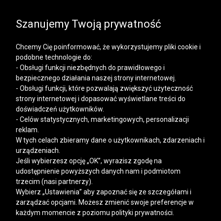
SALE | KOSZULE, POLO, T-SHIRTY: -50% NA DRUGI I
KAŻDY KOLEJNY PRODUKT
Szanujemy Twoją prywatność
Chcemy Cię poinformować, że wykorzystujemy pliki cookie i
podobne technologie do:
- Obsługi funkcji niezbędnych do prawidłowego i
bezpiecznego działania naszej strony internetowej.
Mężczyzna
Kobieta
- Obsługi funkcji, które pozwalają zwiększyć użyteczność
strony internetowej i dopasować wyświetlane treści do
doświadczeń użytkowników.
- Celów statystycznych, marketingowych, personalizacji
reklam.
W tych celach zbieramy dane o użytkownikach, zdarzeniach i
urządzeniach.
Jeśli wybierzesz opcję „OK”, wyrazisz zgodę na
udostępnienie powyższych danych nam i podmiotom
trzecim (nasi partnerzy).
Wybierz „Ustawienia” aby zapoznać się ze szczegółami i
zarządzać opcjami. Możesz zmienić swoje preferencje w
każdym momencie z poziomu polityki prywatności.