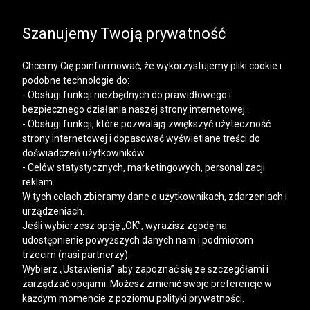
SALE | KOSZULE, POLO, T-SHIRTY: -50% NA DRUGI I
KAŻDY KOLEJNY PRODUKT
Szanujemy Twoją prywatność
Chcemy Cię poinformować, że wykorzystujemy pliki cookie i
podobne technologie do:
- Obsługi funkcji niezbędnych do prawidłowego i
bezpiecznego działania naszej strony internetowej.
Mężczyzna
Kobieta
- Obsługi funkcji, które pozwalają zwiększyć użyteczność
strony internetowej i dopasować wyświetlane treści do
doświadczeń użytkowników.
- Celów statystycznych, marketingowych, personalizacji
reklam.
W tych celach zbieramy dane o użytkownikach, zdarzeniach i
urządzeniach.
Jeśli wybierzesz opcję „OK”, wyrazisz zgodę na
udostępnienie powyższych danych nam i podmiotom
trzecim (nasi partnerzy).
Wybierz „Ustawienia” aby zapoznać się ze szczegółami i
zarządzać opcjami. Możesz zmienić swoje preferencje w
każdym momencie z poziomu polityki prywatności.