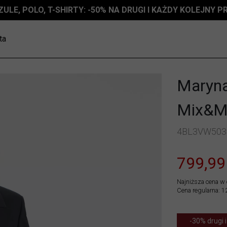
ZULE, POLO, T-SHIRTY: -50% NA DRUGI I KAŻDY KOLEJNY 
ta
Marynar
Mix&M
4BL3VW503
799,99
Najniższa cena w 
Cena regularna: 1
-30% drugi i