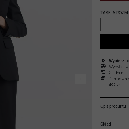
TABELA ROZM
Wybierz r
Wysyłka w
30 dni na
Darmowa do
499 zł.
Opis produktu
Skład