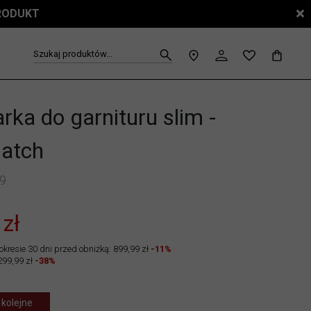
PRODUKT
Szukaj produktów...
ka do garnituru slim -
atch
9
 zł
okresie 30 dni przed obniżką: 899,99 zł
-11%
299,99 zł
-38%
 kolejne