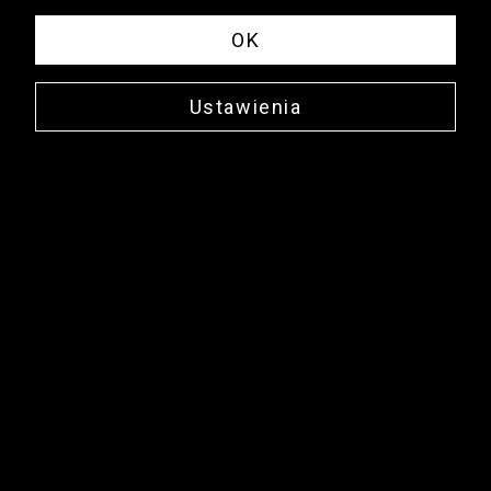
OK
Ustawienia