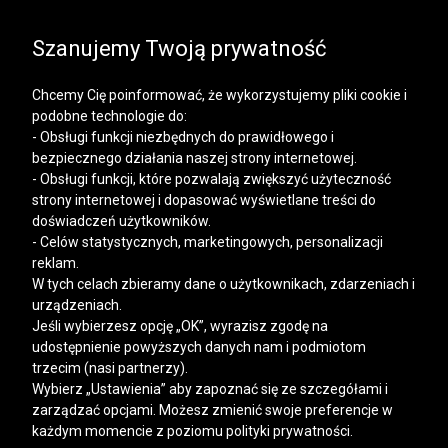
SALE | KOSZULE, POLO, T-SHIRTY: -50% NA DRUGI I
KAŻDY KOLEJNY PRODUKT
Szanujemy Twoją prywatność
Chcemy Cię poinformować, że wykorzystujemy pliki cookie i
podobne technologie do:
- Obsługi funkcji niezbędnych do prawidłowego i
bezpiecznego działania naszej strony internetowej.
Mężczyzna
Kobieta
- Obsługi funkcji, które pozwalają zwiększyć użyteczność
strony internetowej i dopasować wyświetlane treści do
doświadczeń użytkowników.
- Celów statystycznych, marketingowych, personalizacji
reklam.
W tych celach zbieramy dane o użytkownikach, zdarzeniach i
urządzeniach.
Jeśli wybierzesz opcję „OK”, wyrazisz zgodę na
udostępnienie powyższych danych nam i podmiotom
trzecim (nasi partnerzy).
Wybierz „Ustawienia” aby zapoznać się ze szczegółami i
zarządzać opcjami. Możesz zmienić swoje preferencje w
każdym momencie z poziomu polityki prywatności.