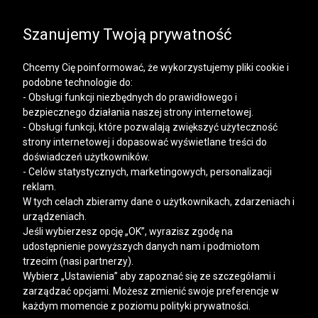
SALE | KOSZULE, POLO, T-SHIRTY: -50% NA DRUGI I
KAŻDY KOLEJNY PRODUKT
Szanujemy Twoją prywatność
Chcemy Cię poinformować, że wykorzystujemy pliki cookie i
podobne technologie do:
- Obsługi funkcji niezbędnych do prawidłowego i
bezpiecznego działania naszej strony internetowej.
Mężczyzna
Kobieta
- Obsługi funkcji, które pozwalają zwiększyć użyteczność
strony internetowej i dopasować wyświetlane treści do
doświadczeń użytkowników.
- Celów statystycznych, marketingowych, personalizacji
reklam.
W tych celach zbieramy dane o użytkownikach, zdarzeniach i
urządzeniach.
Jeśli wybierzesz opcję „OK”, wyrazisz zgodę na
udostępnienie powyższych danych nam i podmiotom
trzecim (nasi partnerzy).
Wybierz „Ustawienia” aby zapoznać się ze szczegółami i
zarządzać opcjami. Możesz zmienić swoje preferencje w
każdym momencie z poziomu polityki prywatności.