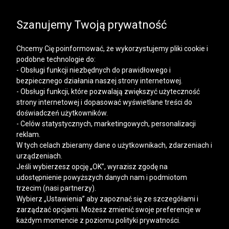
SALE | KOSZULE, POLO, T-SHIRTY: -50% NA DRUGI I
KAŻDY KOLEJNY PRODUKT
Szanujemy Twoją prywatność
Chcemy Cię poinformować, że wykorzystujemy pliki cookie i
podobne technologie do:
- Obsługi funkcji niezbędnych do prawidłowego i
bezpiecznego działania naszej strony internetowej.
Mężczyzna
Kobieta
- Obsługi funkcji, które pozwalają zwiększyć użyteczność
strony internetowej i dopasować wyświetlane treści do
doświadczeń użytkowników.
- Celów statystycznych, marketingowych, personalizacji
reklam.
W tych celach zbieramy dane o użytkownikach, zdarzeniach i
urządzeniach.
Jeśli wybierzesz opcję „OK”, wyrazisz zgodę na
udostępnienie powyższych danych nam i podmiotom
trzecim (nasi partnerzy).
Wybierz „Ustawienia” aby zapoznać się ze szczegółami i
zarządzać opcjami. Możesz zmienić swoje preferencje w
każdym momencie z poziomu polityki prywatności.