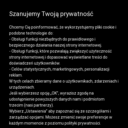
SALE | KOSZULE, POLO, T-SHIRTY: -50% NA DRUGI I
KAŻDY KOLEJNY PRODUKT
Szanujemy Twoją prywatność
Chcemy Cię poinformować, że wykorzystujemy pliki cookie i
podobne technologie do:
- Obsługi funkcji niezbędnych do prawidłowego i
bezpiecznego działania naszej strony internetowej.
Mężczyzna
Kobieta
- Obsługi funkcji, które pozwalają zwiększyć użyteczność
strony internetowej i dopasować wyświetlane treści do
doświadczeń użytkowników.
- Celów statystycznych, marketingowych, personalizacji
reklam.
W tych celach zbieramy dane o użytkownikach, zdarzeniach i
urządzeniach.
Jeśli wybierzesz opcję „OK”, wyrazisz zgodę na
udostępnienie powyższych danych nam i podmiotom
trzecim (nasi partnerzy).
Wybierz „Ustawienia” aby zapoznać się ze szczegółami i
zarządzać opcjami. Możesz zmienić swoje preferencje w
każdym momencie z poziomu polityki prywatności.