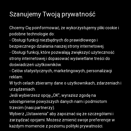
SALE | KOSZULE, POLO, T-SHIRTY: -50% NA DRUGI I
KAŻDY KOLEJNY PRODUKT
Szanujemy Twoją prywatność
Chcemy Cię poinformować, że wykorzystujemy pliki cookie i
podobne technologie do:
- Obsługi funkcji niezbędnych do prawidłowego i
bezpiecznego działania naszej strony internetowej.
Mężczyzna
Kobieta
- Obsługi funkcji, które pozwalają zwiększyć użyteczność
strony internetowej i dopasować wyświetlane treści do
doświadczeń użytkowników.
- Celów statystycznych, marketingowych, personalizacji
reklam.
W tych celach zbieramy dane o użytkownikach, zdarzeniach i
urządzeniach.
Jeśli wybierzesz opcję „OK”, wyrazisz zgodę na
udostępnienie powyższych danych nam i podmiotom
trzecim (nasi partnerzy).
Wybierz „Ustawienia” aby zapoznać się ze szczegółami i
zarządzać opcjami. Możesz zmienić swoje preferencje w
każdym momencie z poziomu polityki prywatności.