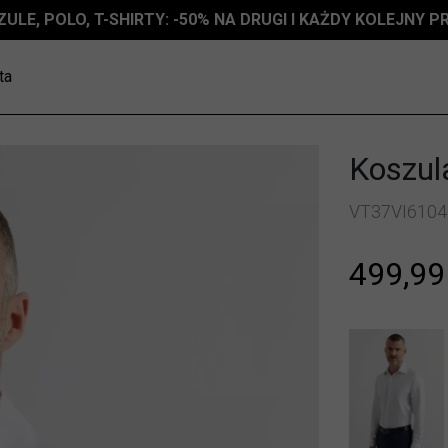
ZULE, POLO, T-SHIRTY: -50% NA DRUGI I KAŻDY KOLEJNY 
ta
Koszul
VT37VI6104
499,99