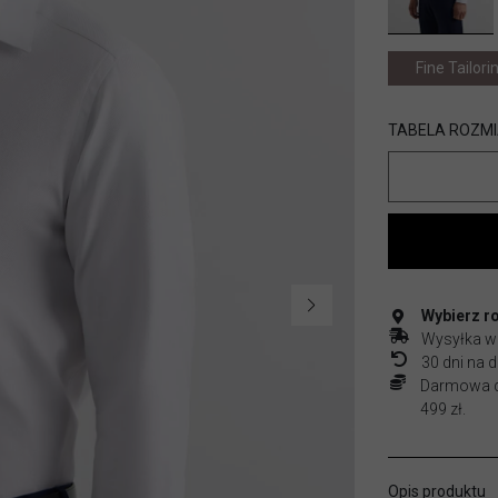
Fine Tailori
TABELA ROZM
Wybierz r
Wysyłka w
30 dni na
Darmowa do
499 zł.
Opis produktu